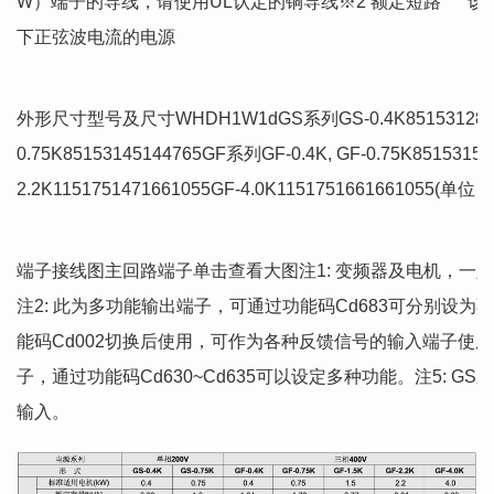
W）端子的导线，请使用UL认定的铜导线※2 额定短路 该变频器
下正弦波电流的电源
外形尺寸型号及尺寸WHDH1W1dGS系列GS-0.4K8515312814
0.75K85153145144765GF系列GF-0.4K, GF-0.75K85153157
2.2K1151751471661055GF-4.0K1151751661661055(单位
端子接线图主回路端子单击查看大图注1: 变频器及电机，一
注2: 此为多功能输出端子，可通过功能码Cd683可分别设为不
能码Cd002切换后使用，可作为各种反馈信号的输入端子使用。
子，通过功能码Cd630~Cd635可以设定多种功能。注5: GS
输入。