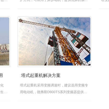
性…
[查看详情]
电…
用
塔式起重机解决方案
在化
塔式起重机采用变频调速时，建议选用变频专
的生产
用电动机，德弗斯D900TS系列变频器提供起
升机…
[查看详情]