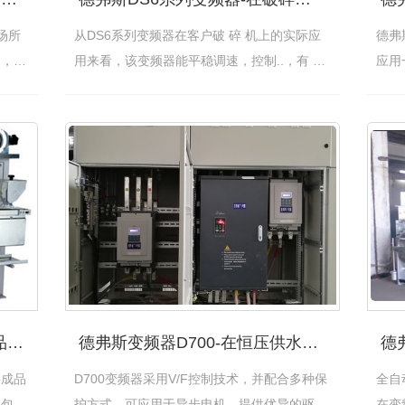
场所
从DS6系列变频器在客户破 碎 机上的实际应
德弗
春，温
用来看，该变频器能平稳调速，控制..，有 效.
应用
…
[查看详情]
面装
德弗斯DS7M系列变频器-在食品加工机械的应用
德弗斯变频器D700-在恒压供水中的应用（焦作）
半成品
D700变频器采用V/F控制技术，并配合多种保
全自
、包装
护方式，可应用于异步电机，提供优异的驱动
在变