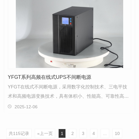
YFGT系列高频在线式UPS不间断电源
YFGT在线式不间断电源，采用数字化控制技术、三电平技
术和高频电源变换技术，具有体积小、性能高、可靠性高等
特点，节能效益显 著，大幅减少运营成本，集交流稳压…
2025-12-06
共115记录
«上一页
1
2
3
4
...
10