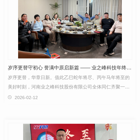
岁序更替守初心 誉满中原启新篇 —— 业之峰科技年终感恩时刻，恭祝客户新春大吉
岁序更替，华章日新。值此乙巳蛇年将尽、丙午马年将至的
美好时刻，河南业之峰科技股份有限公司全体同仁齐聚一
堂，举行 “誉峰变频器” 年度团圆聚餐暨福利发放仪式…
2026-02-12