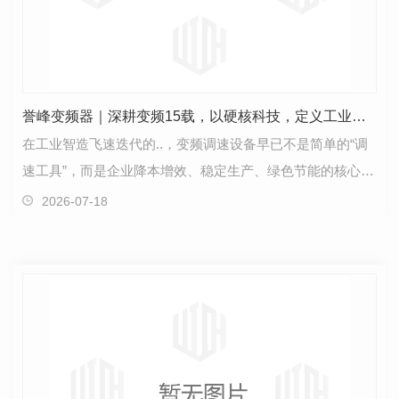
誉峰变频器｜深耕变频15载，以硬核科技，定义工业传动新标杆
在工业智造飞速迭代的..，变频调速设备早已不是简单的“调
速工具”，而是企业降本增效、稳定生产、绿色节能的核心基
建。传统变频器能耗高、工况适配差、复杂环境易…
2026-07-18