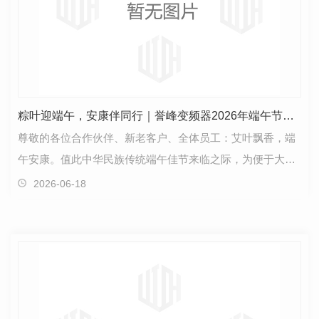
粽叶迎端午，安康伴同行｜誉峰变频器2026年端午节放假通知
尊敬的各位合作伙伴、新老客户、全体员工：艾叶飘香，端
午安康。值此中华民族传统端午佳节来临之际，为便于大家
合理安排业务对接、生产采购及出行休假事宜，根据国…
2026-06-18