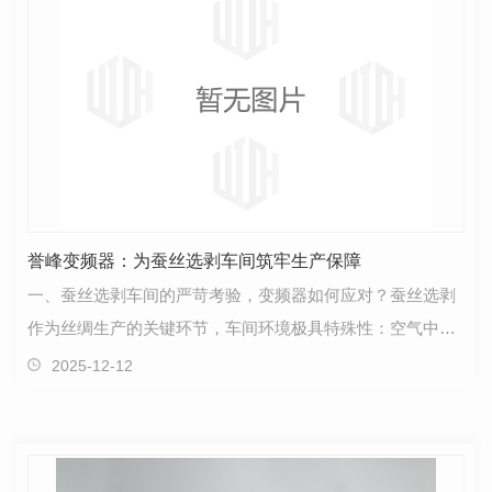
誉峰变频器：为蚕丝选剥车间筑牢生产保障
一、蚕丝选剥车间的严苛考验，变频器如何应对？蚕丝选剥
作为丝绸生产的关键环节，车间环境极具特殊性：空气中漂
浮的细小蚕丝纤维、粉尘与水汽、油污交织，对电气设…
2025-12-12