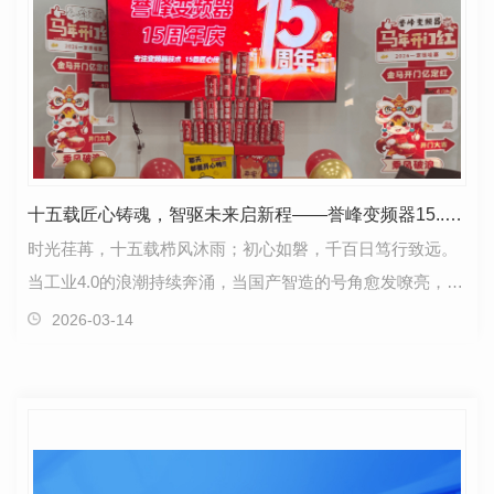
十五载匠心铸魂，智驱未来启新程——誉峰变频器15..典致敬每一份同行与坚守
时光荏苒，十五载栉风沐雨；初心如磐，千百日笃行致远。
当工业4.0的浪潮持续奔涌，当国产智造的号角愈发嘹亮，誉
峰变频器迎来了十五周岁的辉煌庆典。从2011年扎根…
2026-03-14