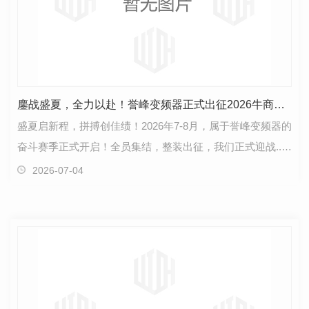
鏖战盛夏，全力以赴！誉峰变频器正式出征2026牛商争霸赛
盛夏启新程，拼搏创佳绩！2026年7-8月，属于誉峰变频器的
奋斗赛季正式开启！全员集结，整装出征，我们正式迎战..牛
商争霸赛！这不仅是一场..性的营销实力对决，更…
2026-07-04