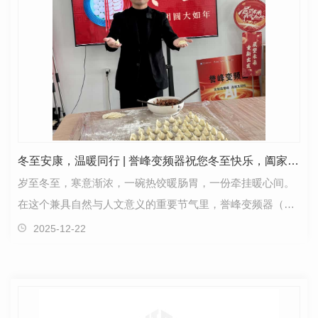
冬至安康，温暖同行 | 誉峰变频器祝您冬至快乐，阖家团圆
岁至冬至，寒意渐浓，一碗热饺暖肠胃，一份牵挂暖心间。
在这个兼具自然与人文意义的重要节气里，誉峰变频器（河
南业之峰科技）怀着..真挚的心意，向每一位合作伙伴…
2025-12-22