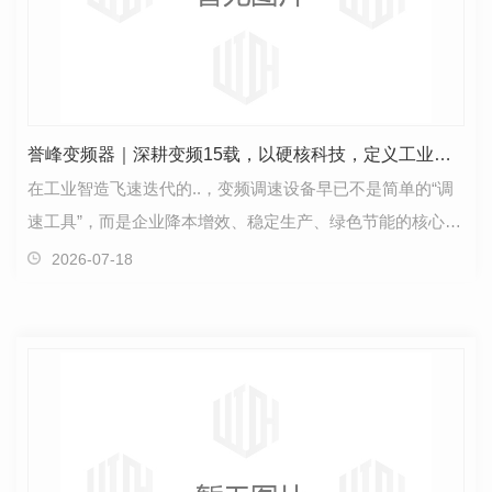
誉峰变频器｜深耕变频15载，以硬核科技，定义工业传动新标杆
在工业智造飞速迭代的..，变频调速设备早已不是简单的“调
速工具”，而是企业降本增效、稳定生产、绿色节能的核心基
建。传统变频器能耗高、工况适配差、复杂环境易…
2026-07-18