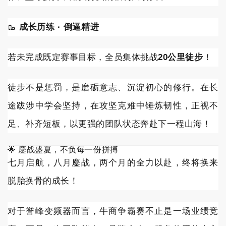
🥾
成长历练 · 倒逼精进
若未完成既定赛事目标，全员集体挑战
20公里徒步
！
徒步不是惩罚，是磨砺意志、沉淀初心的修行。在长
途跋涉中学会坚持，在攻坚克难中锤炼韧性，正视不
足、补齐短板，以更强的团队状态奔赴下一程山海！
🌟 鏖战盛夏，不负每一份拼搏
七月启航，八月鏖战，两个月的全力以赴，终将换来
脱胎换骨的成长！
对于誉峰变频器而言，牛商争霸赛不止是一场业绩竞