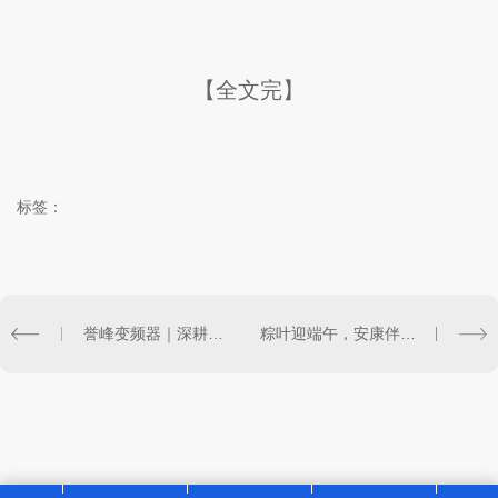
【全文完】
标签：
誉峰变频器｜深耕变频15载，以硬核科技，定义工业传动新标杆
粽叶迎端午，安康伴同行｜誉峰变频器2026年端午节放假通知