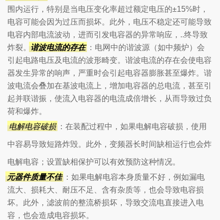
围内运行，特别是当电压变化率超过额定电压的±15%时，
电容可能会因为过压而损坏。此外，电压不稳定还可能导致
电容内部电流波动，进而引发电容器的异常响应，..终导致
炸裂。
谐波电流的存在
：电网中的谐波源（如中频炉）会
引起电路电压及电流的波形畸变。谐波电流的存在会使电容
器发生异常的响声，严重时会引起电容器膨胀甚至爆炸。谐
波电流会叠加在基波电流上，增加电容器的总电流，甚至引
起并联谐振，使流入电容器的电流成倍增长，从而导致过负
荷和爆炸。
电解电容破损
：在装配过程中，如果电解电容破损，使用
中容易导致短路炸毁。此外，变频器长时间缺相运行也会炸
电解电容；设置缺相保护可以有效预防这种情况。
元器件质量不佳
：如果电解电容本身质量不好，例如漏电
流大、损耗大、耐压不足、含有杂质等，也会导致电容损
坏。此外，滤波前的整流桥损坏，导致交流电直接进入电
容，也会造成电容损坏。