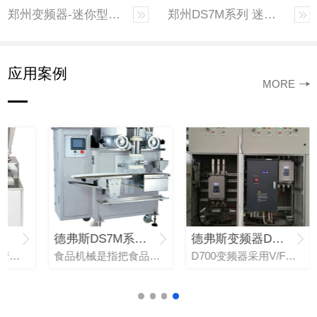
郑州变频器-迷你型变频器
郑州DS7M系列 迷你矢量变频器
应用案例
MORE
M系列变频器-在全自动包子机上的应用
德弗斯DS7M系列变频器-在食品加工机械的应用
德弗斯变频器D700-在恒压供水中的应用（焦作）
德弗斯DS7M系列变频器在全自动包子机上的应用一、全自动包子机工艺流程 1、将和好的面装入包子机面斗 2、将包子馅转入包子机馅斗 3、接通设备电源，打开成形开关 4、打开包子机输面开关 5、打开包子机
食品机械是指把食品原料加工成食品或半成品的机械设备和装置，分为食品加工机械、包装设备两大类。比如：包子机、饺子机、面包机、面条机、炒货机等。 德弗斯DS7M系列变频器在食品加工应用的优势 迷你型变频器
D700变频器采用V/F控制技术，并配合多种保护方式，可应用于异步电机，提供优异的驱动性能。产品在风道设计，硬件配置，软件功能方面都很大的提升了客户易用性及环境适应性。给客户的放心使用提供了强有力的保