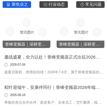
聚焦业之
行业动态
常见问题
峰
誉峰变频器｜深耕变频15载，以硬核科技，定义工业传动新标杆
誉峰变频器｜深耕变频15载，以硬核科技，定义工业传动新标杆
鏖战盛夏，全力以赴！誉峰变频器正式出征2026牛商争霸赛
2026-07-04
盛夏启新程，拼搏创佳绩！2026年7-8月，属于誉峰变频器的奋斗赛季正式开启！全员集结，整装出征，我们正式迎战..牛商争霸赛！这不仅是一场..性的营销实力对决，更是誉峰团队突破瓶颈、淬炼能力、打响品牌口碑的实战蜕变之旅。以赛场练兵，以实战促成长，这个盛夏，我们只为突破而来！🏆 关于牛商争霸赛作为国内传统企业数字化营销
粽叶迎端午，安康伴同行｜誉峰变频器2026年端午节放假通知
2026-06-18
尊敬的各位合作伙伴、新老客户、全体员工：艾叶飘香，端午安康。值此中华民族传统端午佳节来临之际，为便于大家合理安排业务对接、生产采购及出行休假事宜，根据国务院办公厅2026年节假日统一安排，结合誉峰变频器生产运营、销售售后工作实际，现将本次端午节放假事宜正式通知如下：一、放假时间2026年6月19日（星期五，农历五月初五