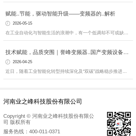
赋能..节能，驱动智能升级——变频器的..解析
2026-05-15
在工业自动化与智能生活的浪潮中，有一个低调却不可或缺的核心设备——变频器（Variable-frequency Drive，简称VFD）。它既是电机的“智能调速器”，也是节能降耗的“隐形管家”，更是连接传统工业与智能制造的关键桥梁。从工厂车间的流水线到家庭中的变频家电，从城市供水系统到新能源电站，变频器以其灵活的调速能
技术赋能，品质突围｜誉峰变频器..国产变频设备高质量发展
2026-04-25
近日，随着工业智能化转型持续深化及“双碳”战略稳步推进，变频器作为工业领域的“节能核心”与“控制中枢”，市场需求持续攀升，行业迎来高质量发展新阶段。河南业之峰科技股份有限公司旗下誉峰变频器，凭借持续的技术创新、严苛的品质管控及..的市场布局，在国产替代浪潮中脱颖而出，成为推动行业升级、助力企业节能转型的重要力量，彰显了
河南业之峰科技股份有限公司
Copyright © 河南业之峰科技股份有限公
司 版权所有
服务热线：
400-011-0371