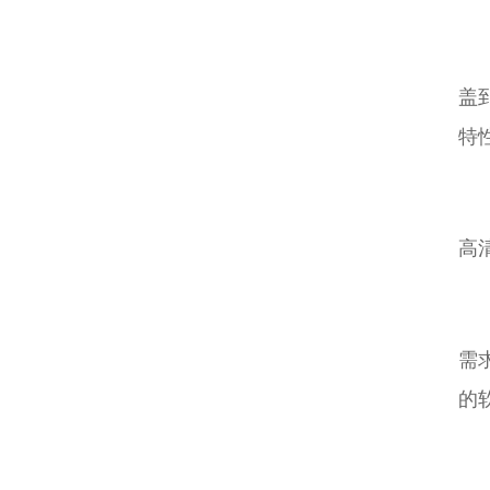
盖
特
高
需
的