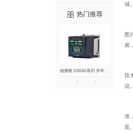
城
热门推荐
图
展
德弗斯 DS580系列 开环矢量变频器
技
说
准
面