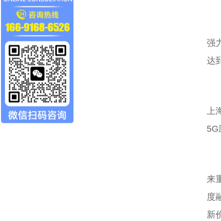
强
达
上
5
来
度
新