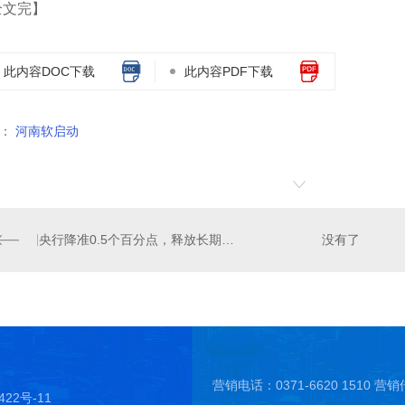
全文完】
此内容DOC下载
此内容PDF下载
：
河南软启动
央行降准0.5个百分点，释放长期资金逾8000亿
没有了
营销电话：0371-6620 1510 营销传
422号-11