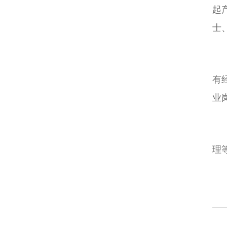
起
士
有
业
理