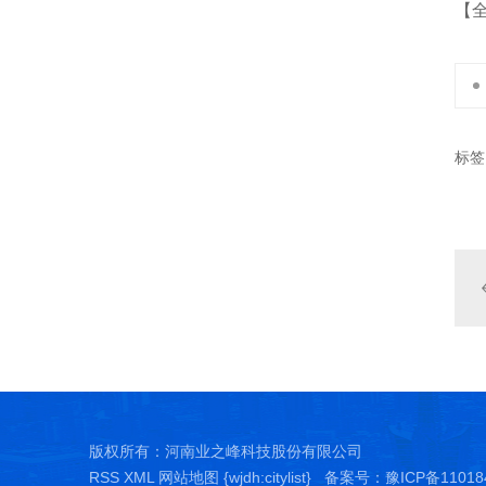
【
标签
版权所有：河南业之峰科技股份有限公司
RSS
XML
网站地图
{wjdh:citylist} 备案号：
豫ICP备11018